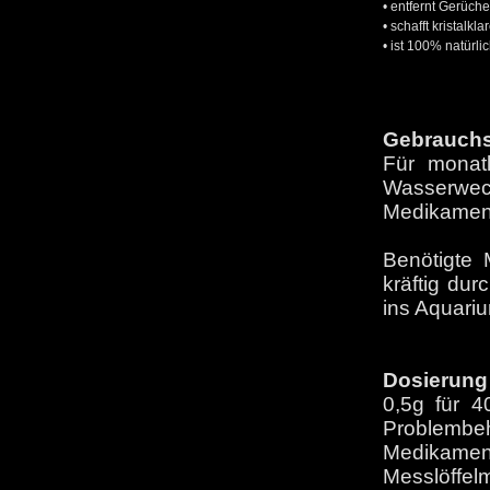
•
entfernt Gerüche
•
schafft kristalkl
•
ist 100% natürli
Gebrauch
Für monat
Wasserwe
Medikamen
Benötigte
kräftig dur
ins Aquari
Dosierung
0,5g für 4
Proble
Medikamen
Messlöffelm