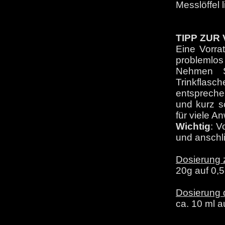
Messlöffel l
TIPP ZU
Eine Vorrat
problemlos
Nehmen Si
Trinkflas
entsprech
und kurz s
für viele 
Wichtig
: V
und anschl
Dosierung z
20g auf 0,5
Dosierung d
ca. 10 ml a