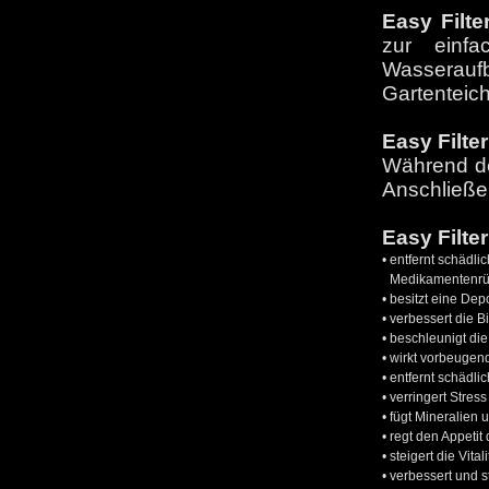
Easy Filt
zur einfa
Wasserauf
Gartenteic
Easy Filte
Während de
Anschließen
Easy Filte
•
entfernt schädli
Medikamentenrüc
•
besitzt eine Dep
•
verbessert die B
•
beschleunigt die
•
wirkt vorbeugen
•
entfernt schädli
•
verringert Stres
•
fügt Mineralien
•
regt den Appeti
•
steigert die Vi
•
verbessert und st