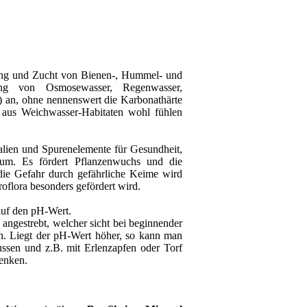
tung und Zucht von Bienen-, Hummel- und
ung von Osmosewasser, Regenwasser,
H) an, ohne nennenswert die Karbonathärte
n aus Weichwasser-Habitaten wohl fühlen
ralien und Spurenelemente für Gesundheit,
tum. Es fördert Pflanzenwuchs und die
 die Gefahr durch gefährliche Keime wird
oflora besonders gefördert wird.
auf den pH-Wert.
angestrebt, welcher sicht bei beginnender
nn. Liegt der pH-Wert höher, so kann man
lussen und z.B. mit Erlenzapfen oder Torf
senken.