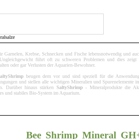
ralsalze
ür Garnelen, Krebse, Schnecken und Fische lebensnotwendig und auch
Ungleichgewicht führt oft zu schweren Problemen und dies zeigt 
halten oder gar Verlusten der Aquarien-Bewohner.
altyShrimp
beugen dem vor und sind speziell für die Anwendung
dingungen und stellen alle wichtigen Mineralien und Spurenelemente 
n. Darüber hinaus stärken
SaltyShrimp
- Mineralprodukte die Akti
es und stabiles Bio-System im Aquarium.
Bee Shrimp Mineral GH