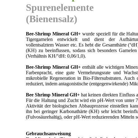
Spurenelemente
(Bienensalz)
Bee-Shrimp Mineral GH+
wurde speziell für die Hal
Tigergarnelen entwickelt und dient der Aufhärt
vollentsalztem Wasser etc. Es hebt die Gesamthärte (°d
(KH) zu beeinflussen, sodass sich besonders Garnele
(Verhältnis KH/°dH: 0,06/1,0).
Bee-Shrimp Mineral GH+
enthält alle wichtigen Mine
Farbenpracht, eine gute Vermehrungsrate und Wachs
mikrobielle Regeneration in Bio-Filtersubstraten. Auch
reduziert, indem antagonistische (entgegenwirkende) Mikr
Bee Shrimp Mineral GH+
hat keinen direkten Einfluss 
Für die Haltung und Zucht wird ein pH-Wert von unter 7 
Aktivität der biologischen Abbauprozesse einstellen ka
ihn bei geringer Karbonathärte (KH) sehr leicht beeinf
(Fulvosäurehaltig), oder pH-Wert reduzierenden Mitteln 
Gebrauchsanweisung