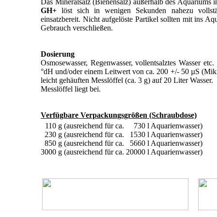
Das Mineralsalz (Bienensalz) außerhalb des Aquariums i
GH+
löst sich in wenigen Sekunden nahezu vollstä
einsatzbereit. Nicht aufgelöste Partikel sollten mit ins
Gebrauch verschließen.
Dosierung
Osmosewasser, Regenwasser, vollentsalztes Wasser etc.
°dH und/oder einem Leitwert von ca. 200 +/- 50 µS (Mikr
leicht gehäuften Messlöffel (ca. 3 g) auf 20 Liter Wasser.
Messlöffel liegt bei.
Verfügbare Verpackungsgrößen (Schraubdose)
110 g
(ausreichend für ca.
730 l Aquarienwasser)
230 g
(ausreichend für ca.
1530 l Aquarienwasser)
850 g
(ausreichend für ca.
5660 l Aquarienwasser)
3000 g
(ausreichend für ca.
20000 l Aquarienwasser)