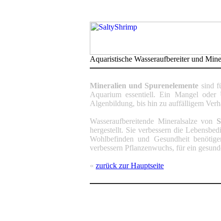
Aquaristische Wasseraufbereiter und Mine
Mineralien und Spurenelemente
sind f
Aquarium essentiell. Ein Mangel oder 
Algenbildung, bis hin zu auffälligem Ver
Wasseraufbereitende Mineralsalze von
S
hergestellt. Sie verbessern die Lebensbe
Wohlbefinden und Gesundheit benötige
verbessern Pflanzenwuchs, für ein gesund
«
zurück zur Hauptseite