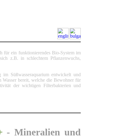
 für ein funktionierendes Bio-System im
sich z.B. in schlechtem Pflanzenwuchs,
 im Süßwasseraquarium entwickelt und
im Wasser bereit, welche die Bewohner für
vität der wichtigen Filterbakterien und
+
- Mineralien und