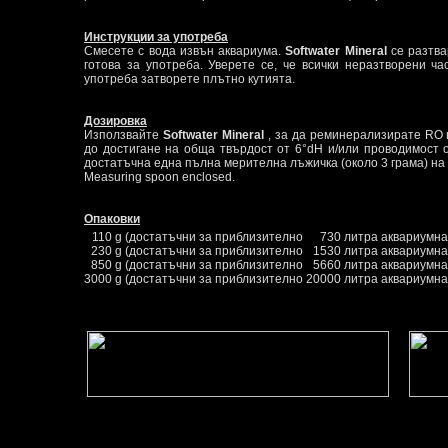
Инструкции за употреба
Смесете с вода извън аквариума.
Softwater Mineral
се разтва
готова за употреба. Уверете се, че всички неразтворени ч
употреба затворете плътно кутията.
Дозировка
Използвайте
Softwater Mineral
, за да реминерализирате RO в
до достигане на обща твърдост от 6°dH и/или проводимост о
достатъчна една пълна мерителна лъжичка (около 3 грама) на 
Measuring spoon enclosed.
Опаковки
110 g
(достатъчни за приблизително
730 литра аквариумна
230 g
(достатъчни за приблизително
1530 литра аквариумна
850 g
(достатъчни за приблизително
5660 литра аквариумна
3000 g
(достатъчни за приблизително
20000 литра аквариумна