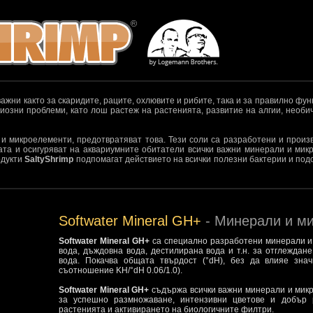
ажни както за скаридите, раците, охлювите и рибите, така и за правилно фу
иозни проблеми, като лош растеж на растенията, развитие на алгии, необ
 и микроелементи, предотвратяват това. Тези соли са разработени и прои
ата и осигуряват на аквариумните обитатели всички важни минерали и мик
одукти
SaltyShrimp
подпомагат действието на всички полезни бактерии и под
Softwater Mineral GH+
- Минерали и м
Softwater Mineral GH+
са специално разработени минерали и
вода, дъждовна вода, дестилирана вода и т.н. за отглеждан
вода. Покачва общата твърдост (°dH), без да влияе зна
съотношение KH/°dH 0.06/1.0).
Softwater Mineral GH+
съдържа всички важни минерали и микр
за успешно размножаване, интензивни цветове и добър
растенията и активирането на биологичните филтри.