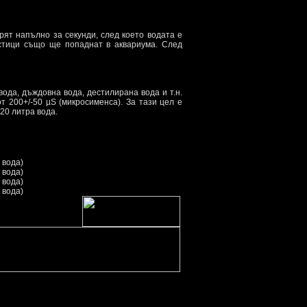
рят напълно за секунди, след което водата е
астици също ще попаднат в аквариума. След
ода, дъждовна вода, дестилирана вода и т.н.
т 200+/-50 µS (микросименса). За тази цел е
20 литра вода.
 вода)
 вода)
 вода)
 вода)