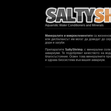
Aquaristic Water Conditioners and Minerals
Минералите и микроелементите
са жизненов
или дисбалансът им могат да доведат до сер
дори и загуби.
Препаратите
SaltyShrimp
, с минерални соли
аквариуми. Те подобряват качеството на вод
благосъстояние. Освен това минералните пр
и здрава биосистема във вашия аквариум.