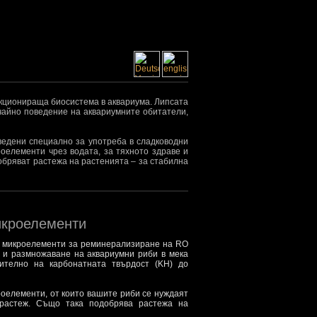
нкционираща биосистема в аквариума. Липсата
ичайно поведение на аквариумните обитатели,
зведени специално за употреба в сладководни
роелементи чрез водата, за тяхното здраве и
обряват растежа на растенията – за стабилна
икроелементи
 микроелементи за реминерализиране на RO
е и размножаване на аквариумни риби в мека
чително на карбонатната твърдост (KH) до
оелементи, от които вашите риби се нуждаят
 растеж. Също така подобрява растежа на